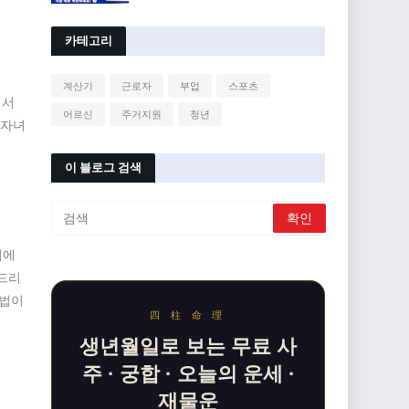
카테고리
계산기
근로자
부업
스포츠
어서
어르신
주거지원
청년
 자녀
이 블로그 검색
이에
겨드리
방법이
四 柱 命 理
생년월일로 보는 무료 사
주 · 궁합 · 오늘의 운세 ·
재물운