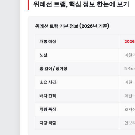
위례선 트램, 핵심 정보 한눈에 보기
위례선 트램 기본 정보 (2026년 기준)
개통 예정
2026
노선
마천역
총 길이 / 정거장
5.4k
소요 시간
마천 
배차 간격
마천~
차량 특징
초저상
차량 색깔
연보라