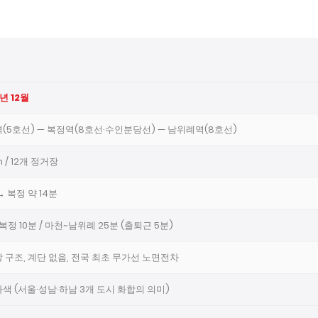
년 12월
(5호선) — 복정역(8호선·수인분당선) — 남위례역(8호선)
m / 12개 정거장
→ 복정 약 14분
복정 10분 / 마천~남위례 25분 (출퇴근 5분)
 구조, 계단 없음, 전국 최초 무가선 노면전차
색 (서울·성남·하남 3개 도시 화합의 의미)