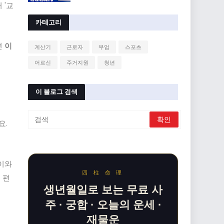
 '교
카테고리
면
이
계산기
근로자
부업
스포츠
어르신
주거지원
청년
이 블로그 검색
요.
이와
四 柱 命 理
 편
생년월일로 보는 무료 사
주 · 궁합 · 오늘의 운세 ·
재물운