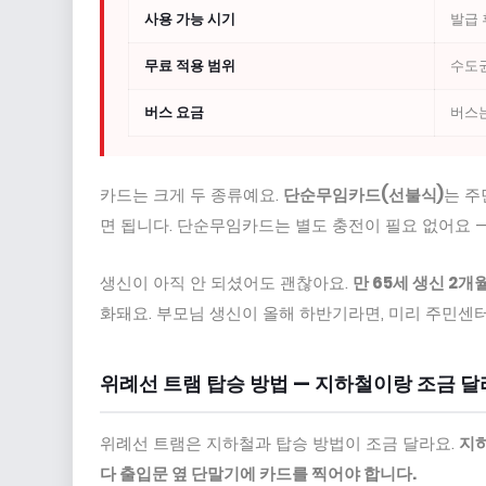
사용 가능 시기
발급 
무료 적용 범위
수도권
버스 요금
버스
카드는 크게 두 종류예요.
단순무임카드(선불식)
는 주
면 됩니다. 단순무임카드는 별도 충전이 필요 없어요 
생신이 아직 안 되셨어도 괜찮아요.
만 65세 생신 2
화돼요. 부모님 생신이 올해 하반기라면, 미리 주민센
위례선 트램 탑승 방법 — 지하철이랑 조금 
위례선 트램은 지하철과 탑승 방법이 조금 달라요.
지하
다 출입문 옆 단말기에 카드를 찍어야 합니다.