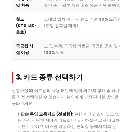
및 환승
할인 또는 일부 지역 버스 요금 지원 혜택 적용
철도
코레일 열차 예매 시 평일 기준
30% 요금 감면 및
(KTX·새마
(주말·공휴일 제외)
을호)
국공립 시
고궁, 능원, 국공립 박물관, 국공립 공원 및 미술
설 이용
100% 무료
3. 카드 종류 선택하기
신청하실 때 어르신의 사용 패턴에 맞춰 세 가지 형태 중 하나
를 직접 선택하실 수 있습니다. 본인에게 가장 편리한 방식을
골라보세요.
단순 무임 교통카드 (선불형):
은행 계좌 연결이 필요 없
는 가장 간단한 형태의 카드입니다. 지하철은 그냥 태그하
시면 무료이고, 버스를 타실 때는 편의점 등에서 미리 돈