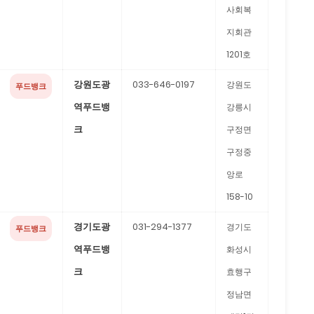
사회복
지회관
1201호
강원도광
033-646-0197
강원도
푸드뱅크
역푸드뱅
강릉시
크
구정면
구정중
앙로
158-10
경기도광
031-294-1377
경기도
푸드뱅크
역푸드뱅
화성시
크
효행구
정남면