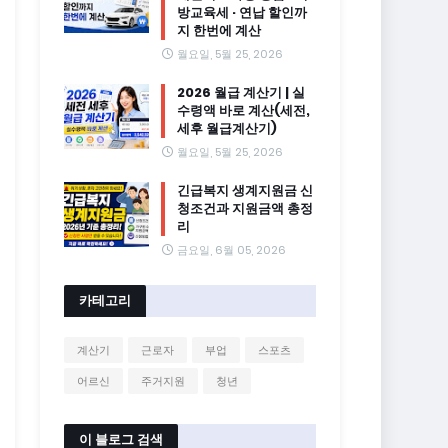
방교육세 · 연납 할인까
지 한번에 계산
월요일, 5월 25, 2026
2026 월급 계산기 | 실
수령액 바로 계산(세전,
세후 월급계산기)
월요일, 5월 25, 2026
긴급복지 생계지원금 신
청조건과 지원금액 총정
리
금요일, 6월 05, 2026
카테고리
계산기
근로자
부업
스포츠
어르신
주거지원
청년
이 블로그 검색