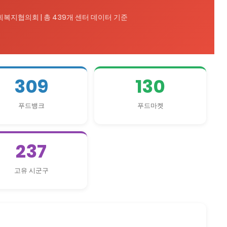
복지협의회 | 총 439개 센터 데이터 기준
309
130
푸드뱅크
푸드마켓
237
고유 시군구