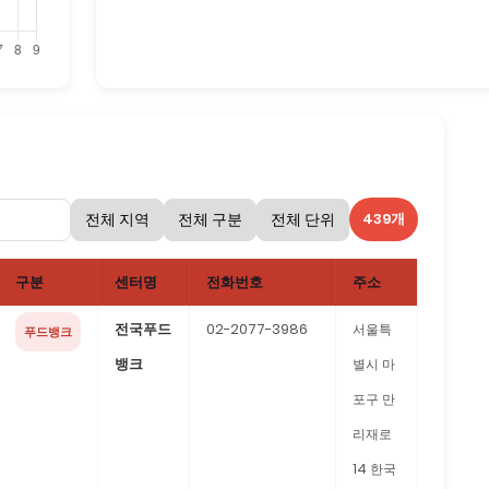
439개
구분
센터명
전화번호
주소
전국푸드
02-2077-3986
서울특
푸드뱅크
뱅크
별시 마
포구 만
리재로
14 한국