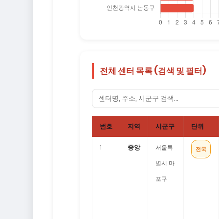
전체 센터 목록 (검색 및 필터)
번호
지역
시군구
단위
중앙
1
서울특
전국
별시 마
포구